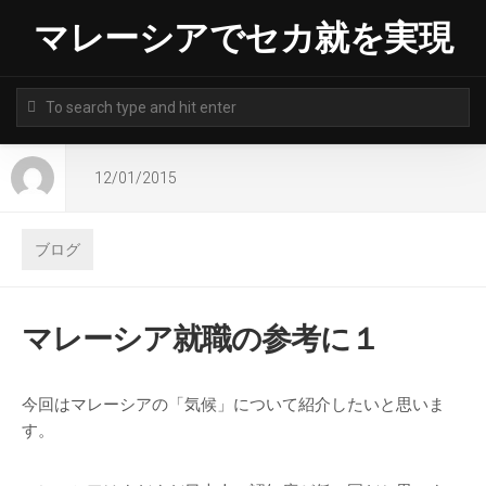
Skip
マレーシアでセカ就を実現
to
content
12/01/2015
ブログ
マレーシア就職の参考に１
今回はマレーシアの「気候」について紹介したいと思いま
す。