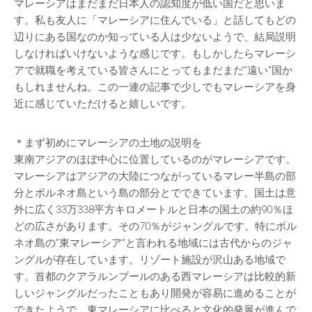
マレーシアはまだまだ日本人の認知度が低い国だと思いま
す。私も友人に「マレーシアに住んでいる」と話してもどの
辺りにある国なのか知っている人は少ないようで、結局説明
しなければいけないような感じです。もしかしたらマレーシ
アで就職を考えている皆さんにとってもまだまだ”遠い”国か
もしれませんね。この一連の記事で少しでもマレーシアを身
近に感じていただけると嬉しいです。
＊まず初めにマレーシアの土地の説明を
東南アジアのほぼ中心に位置しているのがマレーシアです。
マレーシアはアジアの大陸につながっているマレー半島の部
分とボルネオ島という島の部分とでできています。国土は意
外に広く33万338平方キロメートルと日本の国土の約90％ほ
どの広さがあります。その70％がジャングルです。特にボル
ネオ島の”東マレーシア”と言われる地域には古代からのジャ
ングルが存在しています。リゾート施設が沢山ある地域で
す。首都のクアラルンプールのある西マレーシアは比較的新
しいジャングルだったこともあり開発が容易に進めることが
できたようで、東マレーシアに比べると文化的発展が進んで